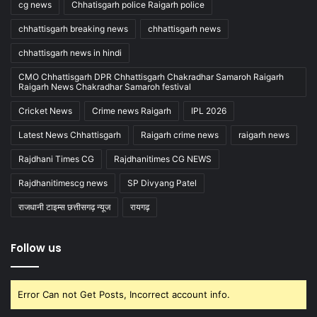
cg news
Chhatisgarh police Raigarh police
chhattisgarh breaking news
chhattisgarh news
chhattisgarh news in hindi
CMO Chhattisgarh DPR Chhattisgarh Chakradhar Samaroh Raigarh
Raigarh News Chakradhar Samaroh festival
Cricket News
Crime news Raigarh
IPL 2026
Latest News Chhattisgarh
Raigarh crime news
raigarh news
Rajdhani Times CG
Rajdhanitimes CG NEWS
Rajdhanitimescg news
SP Divyang Patel
राजधानी टाइम्स छत्तीसगढ़ न्यूज
रायगढ़
Follow us
Error Can not Get Posts, Incorrect account info.