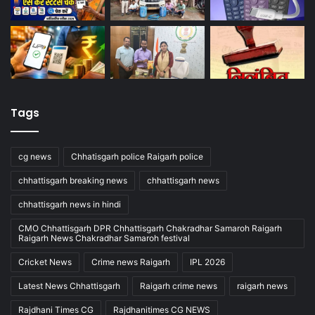
Tags
cg news
Chhatisgarh police Raigarh police
chhattisgarh breaking news
chhattisgarh news
chhattisgarh news in hindi
CMO Chhattisgarh DPR Chhattisgarh Chakradhar Samaroh Raigarh
Raigarh News Chakradhar Samaroh festival
Cricket News
Crime news Raigarh
IPL 2026
Latest News Chhattisgarh
Raigarh crime news
raigarh news
Rajdhani Times CG
Rajdhanitimes CG NEWS