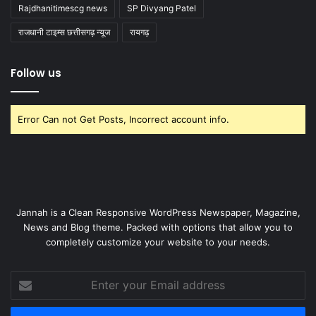
Rajdhanitimescg news
SP Divyang Patel
राजधानी टाइम्स छत्तीसगढ़ न्यूज
रायगढ़
Follow us
Error Can not Get Posts, Incorrect account info.
Jannah is a Clean Responsive WordPress Newspaper, Magazine,
News and Blog theme. Packed with options that allow you to
completely customize your website to your needs.
Enter
your
Email