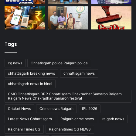
Tags
cg news
Chhatisgarh police Raigarh police
chhattisgarh breaking news
chhattisgarh news
chhattisgarh news in hindi
CMO Chhattisgarh DPR Chhattisgarh Chakradhar Samaroh Raigarh
Raigarh News Chakradhar Samaroh festival
Cricket News
Crime news Raigarh
IPL 2026
Latest News Chhattisgarh
Raigarh crime news
raigarh news
Rajdhani Times CG
Rajdhanitimes CG NEWS