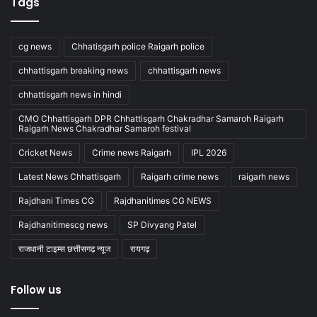
Tags
cg news
Chhatisgarh police Raigarh police
chhattisgarh breaking news
chhattisgarh news
chhattisgarh news in hindi
CMO Chhattisgarh DPR Chhattisgarh Chakradhar Samaroh Raigarh
Raigarh News Chakradhar Samaroh festival
Cricket News
Crime news Raigarh
IPL 2026
Latest News Chhattisgarh
Raigarh crime news
raigarh news
Rajdhani Times CG
Rajdhanitimes CG NEWS
Rajdhanitimescg news
SP Divyang Patel
राजधानी टाइम्स छत्तीसगढ़ न्यूज
रायगढ़
Follow us