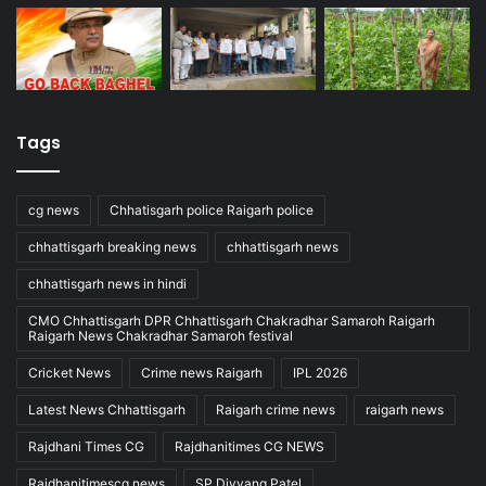
Tags
cg news
Chhatisgarh police Raigarh police
chhattisgarh breaking news
chhattisgarh news
chhattisgarh news in hindi
CMO Chhattisgarh DPR Chhattisgarh Chakradhar Samaroh Raigarh
Raigarh News Chakradhar Samaroh festival
Cricket News
Crime news Raigarh
IPL 2026
Latest News Chhattisgarh
Raigarh crime news
raigarh news
Rajdhani Times CG
Rajdhanitimes CG NEWS
Rajdhanitimescg news
SP Divyang Patel