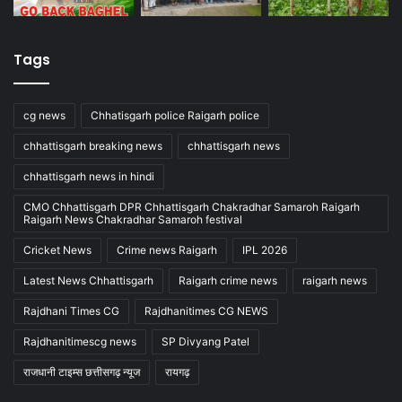
Tags
cg news
Chhatisgarh police Raigarh police
chhattisgarh breaking news
chhattisgarh news
chhattisgarh news in hindi
CMO Chhattisgarh DPR Chhattisgarh Chakradhar Samaroh Raigarh
Raigarh News Chakradhar Samaroh festival
Cricket News
Crime news Raigarh
IPL 2026
Latest News Chhattisgarh
Raigarh crime news
raigarh news
Rajdhani Times CG
Rajdhanitimes CG NEWS
Rajdhanitimescg news
SP Divyang Patel
राजधानी टाइम्स छत्तीसगढ़ न्यूज
रायगढ़