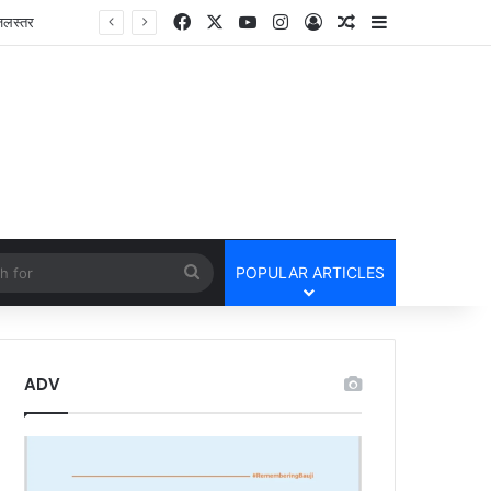
Facebook
X
YouTube
Instagram
Log In
Random Article
Sidebar
cle
Search
POPULAR ARTICLES
for
ADV