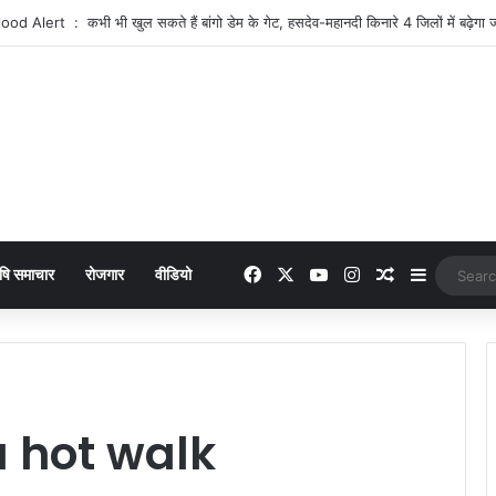
dih Road News : 3 किमी का कच्चा रास्ता बदहाल, बारिश में फंसे रंगाडीह के ग्रामीण
Facebook
X
YouTube
Instagram
Random Arti
Sidebar
षि समाचार
रोजगार
वीडियो
 hot walk