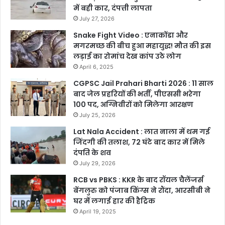
में बही कार, दंपत्ती लापता
July 27, 2026
Snake Fight Video : एनाकोंडा और
मगरमच्छ की बीच हुआ महायुद्ध! मौत की इस
लड़ाई का रोमांच देख कांप उठे लोग
April 6, 2025
CGPSC Jail Prahari Bharti 2026 : 11 साल
बाद जेल प्रहरियों की भर्ती, पीएससी भरेगा
100 पद, अग्निवीरों को मिलेगा आरक्षण
July 25, 2026
Lat Nala Accident : लात नाला में थम गई
जिंदगी की तलाश, 72 घंटे बाद कार में मिले
दंपति के शव
July 29, 2026
RCB vs PBKS : KKR के बाद रॉयल चैलेंजर्स
बेंगलुरु को पंजाब किंग्स ने रौंदा, आरसीबी ने
घर में लगाई हार की हैट्रिक
April 19, 2025