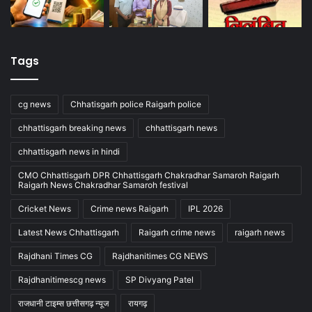
Tags
cg news
Chhatisgarh police Raigarh police
chhattisgarh breaking news
chhattisgarh news
chhattisgarh news in hindi
CMO Chhattisgarh DPR Chhattisgarh Chakradhar Samaroh Raigarh
Raigarh News Chakradhar Samaroh festival
Cricket News
Crime news Raigarh
IPL 2026
Latest News Chhattisgarh
Raigarh crime news
raigarh news
Rajdhani Times CG
Rajdhanitimes CG NEWS
Rajdhanitimescg news
SP Divyang Patel
राजधानी टाइम्स छत्तीसगढ़ न्यूज
रायगढ़