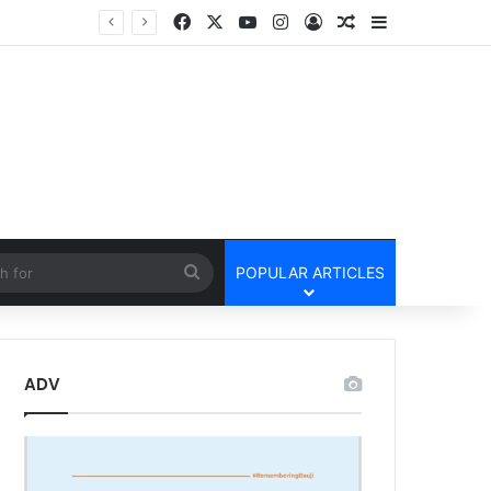
Facebook
X
YouTube
Instagram
Log In
Random Article
Sidebar
Lailunga Double Murder Case -लैलूंगा के ग्राम छापरपानी में डबल मर्डर और दुष्कर्म कांड का खुलासा, 65 वर्षीय आरोपी गिरफ्तार
cle
Search
POPULAR ARTICLES
for
ADV