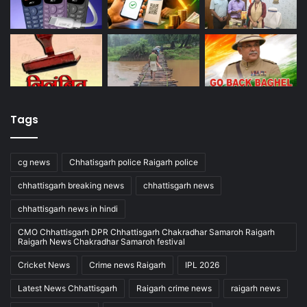
Tags
cg news
Chhatisgarh police Raigarh police
chhattisgarh breaking news
chhattisgarh news
chhattisgarh news in hindi
CMO Chhattisgarh DPR Chhattisgarh Chakradhar Samaroh Raigarh
Raigarh News Chakradhar Samaroh festival
Cricket News
Crime news Raigarh
IPL 2026
Latest News Chhattisgarh
Raigarh crime news
raigarh news