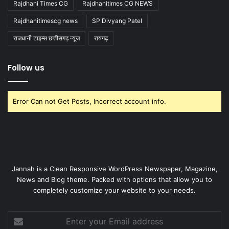
Rajdhani Times CG
Rajdhanitimes CG NEWS
Rajdhanitimescg news
SP Divyang Patel
राजधानी टाइम्स छत्तीसगढ़ न्यूज
रायगढ़
Follow us
Error Can not Get Posts, Incorrect account info.
Jannah is a Clean Responsive WordPress Newspaper, Magazine,
News and Blog theme. Packed with options that allow you to
completely customize your website to your needs.
Enter
your