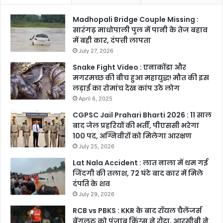
Madhopali Bridge Couple Missing :
सारंगढ़ माधोपाली पुल में पानी के तेज बहाव
में बही कार, दंपत्ती लापता
July 27, 2026
Snake Fight Video : एनाकोंडा और
मगरमच्छ की बीच हुआ महायुद्ध! मौत की इस
लड़ाई का रोमांच देख कांप उठे लोग
April 6, 2025
CGPSC Jail Prahari Bharti 2026 : 11 साल
बाद जेल प्रहरियों की भर्ती, पीएससी भरेगा
100 पद, अग्निवीरों को मिलेगा आरक्षण
July 25, 2026
Lat Nala Accident : लात नाला में थम गई
जिंदगी की तलाश, 72 घंटे बाद कार में मिले
दंपति के शव
July 29, 2026
RCB vs PBKS : KKR के बाद रॉयल चैलेंजर्स
बेंगलुरु को पंजाब किंग्स ने रौंदा, आरसीबी ने