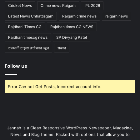
Cricket News
Crime news Raigarh
IPL 2026
Latest News Chhattisgarh
Raigarh crime news
raigarh news
Rajdhani Times CG
Rajdhanitimes CG NEWS
Rajdhanitimescg news
SP Divyang Patel
राजधानी टाइम्स छत्तीसगढ़ न्यूज
रायगढ़
Follow us
Error Can not Get Posts, Incorrect account info.
Jannah is a Clean Responsive WordPress Newspaper, Magazine,
News and Blog theme. Packed with options that allow you to