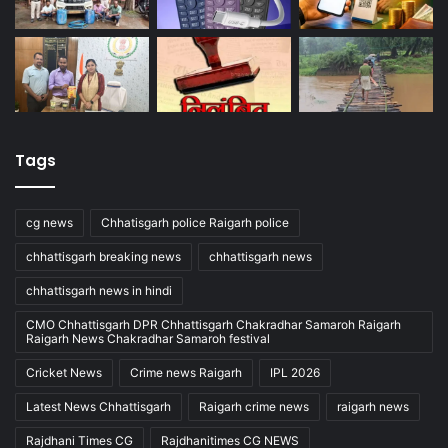
Tags
cg news
Chhatisgarh police Raigarh police
chhattisgarh breaking news
chhattisgarh news
chhattisgarh news in hindi
CMO Chhattisgarh DPR Chhattisgarh Chakradhar Samaroh Raigarh
Raigarh News Chakradhar Samaroh festival
Cricket News
Crime news Raigarh
IPL 2026
Latest News Chhattisgarh
Raigarh crime news
raigarh news
Rajdhani Times CG
Rajdhanitimes CG NEWS