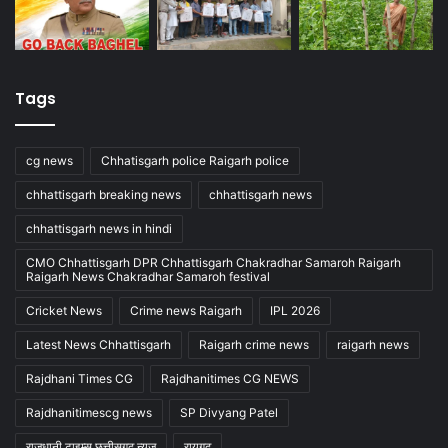
Tags
cg news
Chhatisgarh police Raigarh police
chhattisgarh breaking news
chhattisgarh news
chhattisgarh news in hindi
CMO Chhattisgarh DPR Chhattisgarh Chakradhar Samaroh Raigarh
Raigarh News Chakradhar Samaroh festival
Cricket News
Crime news Raigarh
IPL 2026
Latest News Chhattisgarh
Raigarh crime news
raigarh news
Rajdhani Times CG
Rajdhanitimes CG NEWS
Rajdhanitimescg news
SP Divyang Patel
राजधानी टाइम्स छत्तीसगढ़ न्यूज
रायगढ़