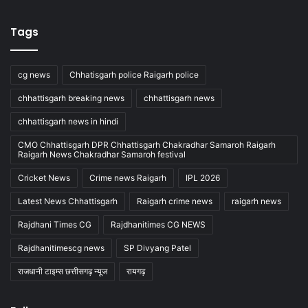
Tags
cg news
Chhatisgarh police Raigarh police
chhattisgarh breaking news
chhattisgarh news
chhattisgarh news in hindi
CMO Chhattisgarh DPR Chhattisgarh Chakradhar Samaroh Raigarh
Raigarh News Chakradhar Samaroh festival
Cricket News
Crime news Raigarh
IPL 2026
Latest News Chhattisgarh
Raigarh crime news
raigarh news
Rajdhani Times CG
Rajdhanitimes CG NEWS
Rajdhanitimescg news
SP Divyang Patel
राजधानी टाइम्स छत्तीसगढ़ न्यूज
रायगढ़