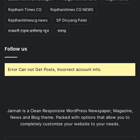
Rajdhani Times CG
Rajdhanitimes CG NEWS
Rajdhanitimescg news
SP Divyang Patel
राजधानी टाइम्स छत्तीसगढ़ न्यूज
रायगढ़
Follow us
Error Can not Get Posts, Incorrect account info.
Jannah is a Clean Responsive WordPress Newspaper, Magazine,
News and Blog theme. Packed with options that allow you to
completely customize your website to your needs.
Enter