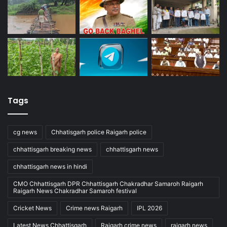
Tags
cg news
Chhatisgarh police Raigarh police
chhattisgarh breaking news
chhattisgarh news
chhattisgarh news in hindi
CMO Chhattisgarh DPR Chhattisgarh Chakradhar Samaroh Raigarh
Raigarh News Chakradhar Samaroh festival
Cricket News
Crime news Raigarh
IPL 2026
Latest News Chhattisgarh
Raigarh crime news
raigarh news