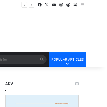
Facebook
X
YouTube
Instagram
Log In
Random Article
Sidebar
तार
cle
Search
POPULAR ARTICLES
for
ADV