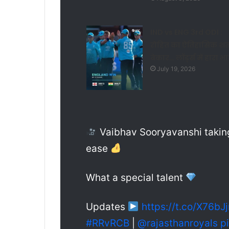
IND vs ENG 3rd ODI :
रोहित का ऐतिहासिक श
बेकार… लॉर्ड्स में हारा भ
July 19, 2026
Vaibhav Sooryavanshi taking
ease
What a special talent
Updates
https://t.co/X76bJ
#RRvRCB
|
@rajasthanroyals
p