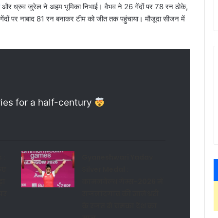
और ध्रुव जुरेल ने अहम भूमिका निभाई। वैभव ने 26 गेंदों पर 78 रन ठोके,
 गेंदों पर नाबाद 81 रन बनाकर टीम को जीत तक पहुंचाया। मौजूदा सीजन में
ies for a half-century
 :
Gyaneshwari Yadav
िए
Silver Medal :
़ा
कामनवेल्थ गेम्स-2026 में
पर
राजनांदगांव की ज्ञानेश्वरी
के रजत से चमका देश का