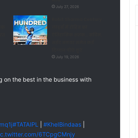
मान
July 27, 2026
Rohit Sharma Century :
तक
लार्ड्स में रोहित का
ारत
ऐतिहासिक शतक… सचिन,
सईद अनवर समेत कई
दिग्गज पीछे छूटे
July 19, 2026
 on the best in the business with
jmq1j
#TATAIPL
|
#KhelBindaas
|
ic.twitter.com/6TCpgCMnjy