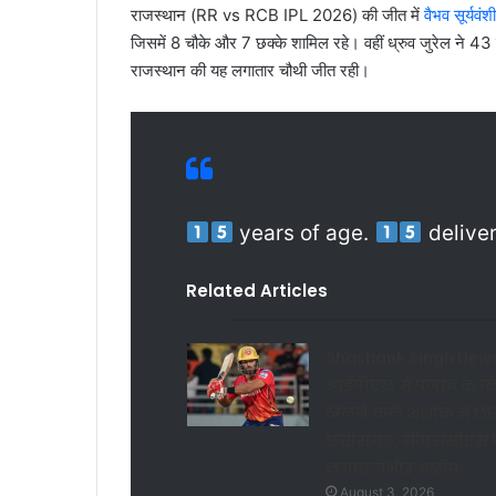
राजस्थान (RR vs RCB IPL 2026) की जीत में
वैभव सूर्यवंशी
जिसमें 8 चौके और 7 छक्के शामिल रहे। वहीं ध्रुव जुरेल ने 43
राजस्थान की यह लगातार चौथी जीत रही।
years of age.
deliver
Related Articles
Shashank Singh News
आईपीएल में पंजाब के ल
खेलने वाले शशांक ने छोड
छत्तीसगढ़, सीएससीएस 
लगाए गंभीर आरोप
August 3, 2026