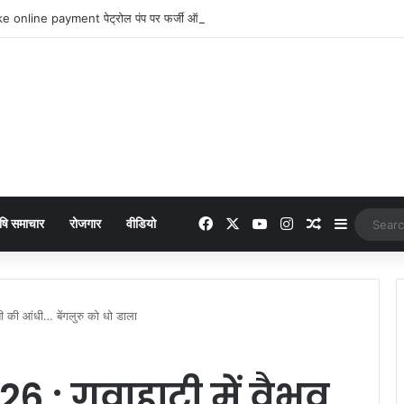
 online payment पेट्रोल पंप पर फर्जी ऑनलाइन पेमेंट दिखाकर ठगी करने वाला युवक गिरफ्
Facebook
X
YouTube
Instagram
Random Arti
Sidebar
षि समाचार
रोजगार
वीडियो
शी की आंधी… बेंगलुरु को धो डाला
 : गुवाहाटी में वैभव