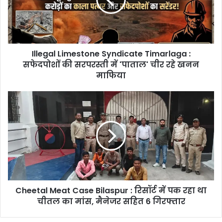
:
सफेदपोशों
की
सरपरस्ती
में
Illegal Limestone Syndicate Timarlaga :
'पाताल'
चीर
सफेदपोशों की सरपरस्ती में 'पाताल' चीर रहे खनन
रहे
माफिया
खनन
माफिया
Cheetal
Meat
Case
Bilaspur
:
रिसॉर्ट
में
पक
रहा
Cheetal Meat Case Bilaspur : रिसॉर्ट में पक रहा था
था
चीतल
चीतल का मांस, मैनेजर सहित 6 गिरफ्तार
का
मांस,