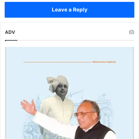
मैनेजर
Leave a Reply
सहित
6
गिरफ्तार
ADV