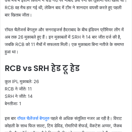
उस मैच में ईशान किशन ने 48 गेंदों पर नाबाद 94 रनों की तूफानी पारी खेली थी।
RCB वह मैच हार गई थी, लेकिन बाद में टीम ने शानदार वापसी करते हुए पहली
बार खिताब जीता।
रॉयल चैलेंजर्स बेंगलुरु और सनराइजर्स हैदराबाद के बीच इंडियन प्रीमियर लीग में
अब तक 26 मुकाबले हुए हैं। इन मुकाबलों में SRH ने 14 बार जीत दर्ज की है,
जबकि RCB को 11 मैचों में सफलता मिली। एक मुकाबला बिना नतीजे के समाप्त
हुआ था।
RCB vs SRH हेड टू हेड
कुल IPL मुकाबले: 26
RCB ने जीते: 11
SRH ने जीते: 14
बेनतीजा: 1
इस बार
रॉयल चैलेंजर्स बेंगलुरु
पहले से अधिक संतुलित नजर आ रही है। विराट
कोहली के साथ फिल साल्ट, टिम डेविड, रोमारियो शेफर्ड, वेंकटेश अय्यर, जैकब