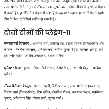
डफी और जॉर्डन कॉक्स जैसे खिलाड़ी टीम को मजबूती प्रदान करते हैं। कप्तान
रजत पाटीदारी के नेतृत्व में टीम लगातार दूसरी बार ट्रॉफी जीतने के इरादे से मैदान
में उतरी है। हालांकि तेज गेंदबाजों जोश हेजलवुड और नुवान तुषारा की गैरमौजूदगी
टीम के लिए चुनौतीपूर्ण साबित हो सकती है।
दोनों टीमों की प्लेइंग-11
सनराइजर्स हैदराबाद :
अभिषेक शर्मा, ट्रैविस हेड, ईशान किशन (विकेटकीपर और
कप्तान), हेनरिक क्लासन, अनिकेत वर्मा, नीतीश कुमार रेड्डी, सलिल अरोड़ा, हर्ष
दुबे, हर्षल पटेल, जयदेव उनादकट, ईशान मलिंगा।
इम्पैक्ट :
शिवांग कुमार, लियम लिविंगस्टन, डेविड पैन, स्मरण रविचंद्रन, साकिब
हुसैन।
रॉयल चैलेंजर्स बेंगलुरु :
विराट कोहली, फिलिप साल्ट, रजत पाटीदार (कप्तान),
जितेश शर्मा (विकेटकीपर), टिम डेविड, रोमारियो शेफर्ड, क्रुणाल पंड्या, भुवनेश्वर
कुमार, अभिनंदन सिंह, जैकब डफी, सुयश शर्मा।