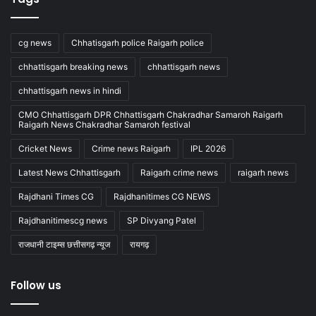
cg news
Chhatisgarh police Raigarh police
chhattisgarh breaking news
chhattisgarh news
chhattisgarh news in hindi
CMO Chhattisgarh DPR Chhattisgarh Chakradhar Samaroh Raigarh
Raigarh News Chakradhar Samaroh festival
Cricket News
Crime news Raigarh
IPL 2026
Latest News Chhattisgarh
Raigarh crime news
raigarh news
Rajdhani Times CG
Rajdhanitimes CG NEWS
Rajdhanitimescg news
SP Divyang Patel
राजधानी टाइम्स छत्तीसगढ़ न्यूज
रायगढ़
Follow us