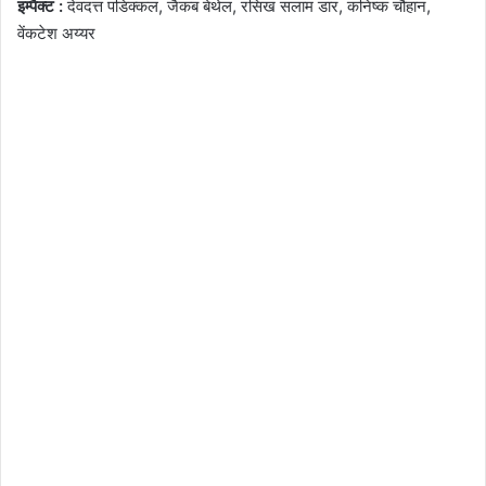
इम्पैक्ट :
देवदत्त पडिक्कल, जैकब बेथेल, रसिख सलाम डार, कनिष्क चौहान,
वेंकटेश अय्यर