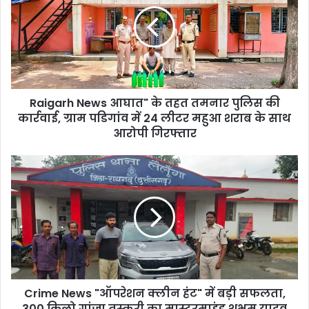
के
तहत
तमनार
पुलिस
की
कार्रवाई,
Raigarh News आघात" के तहत तमनार पुलिस की
ग्राम
पडिगांव
कार्रवाई, ग्राम पडिगांव में 24 लीटर महुआ शराब के साथ
में
आरोपी गिरफ्तार
24
लीटर
Crime
महुआ
News
शराब
"ऑपरेशन
के
क्लीन
साथ
हंट"
आरोपी
में
गिरफ्तार
बड़ी
सफलता,
300
Crime News "ऑपरेशन क्लीन हंट" में बड़ी सफलता,
किलो
गांजा
300 किलो गांजा तस्करी का मास्टरमाइंड शुभम यादव