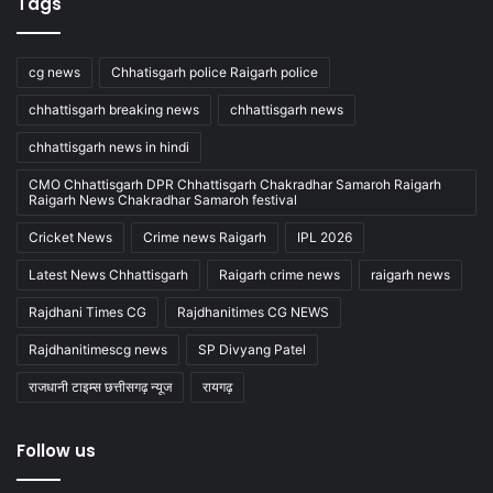
Tags
cg news
Chhatisgarh police Raigarh police
chhattisgarh breaking news
chhattisgarh news
chhattisgarh news in hindi
CMO Chhattisgarh DPR Chhattisgarh Chakradhar Samaroh Raigarh
Raigarh News Chakradhar Samaroh festival
Cricket News
Crime news Raigarh
IPL 2026
Latest News Chhattisgarh
Raigarh crime news
raigarh news
Rajdhani Times CG
Rajdhanitimes CG NEWS
Rajdhanitimescg news
SP Divyang Patel
राजधानी टाइम्स छत्तीसगढ़ न्यूज
रायगढ़
Follow us