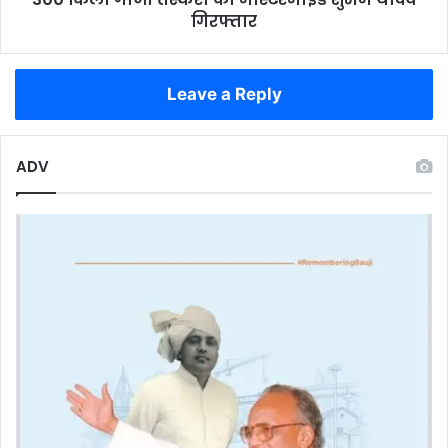
तस्करी
गिरफ्तार
का
मास्टरमाइंड
शुभम
Leave a Reply
यादव
गिरफ्तार
ADV