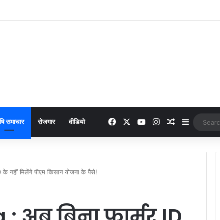
 online payment पेट्रोल पंप पर फर्जी ऑनलाइन पेमेंट दिखाकर ठगी करने वाला युवक गिरफ्
Facebook
X
YouTube
Instagram
Random Arti
Sidebar
षि समाचार
रोजगार
वीडियो
 नहीं मिलेंगे पीएम किसान योजना के पैसे!
: अब बिना फार्मर ID