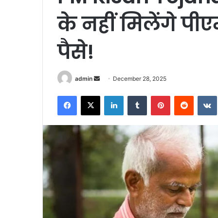
के नहीं मिलेंगे प
पैसे!
Send
admin
December 28, 2025
an
Facebook
X
LinkedIn
Tumblr
Pinterest
Reddit
email