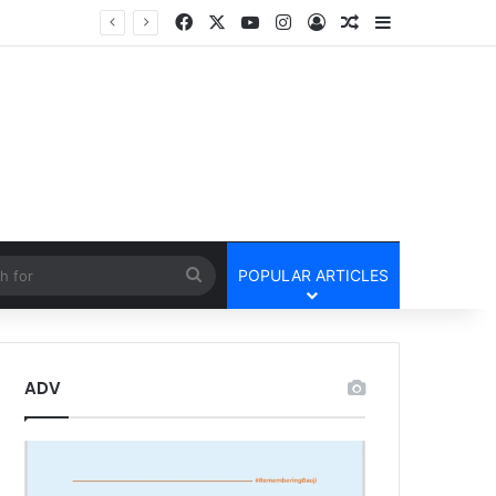
Facebook
X
YouTube
Instagram
Log In
Random Article
Sidebar
तार
cle
Search
POPULAR ARTICLES
for
ADV