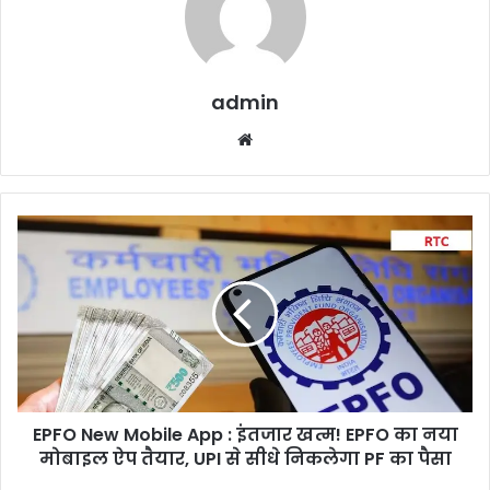
admin
Website
EPFO
New
Mobile
App
:
इंतजार
खत्म!
EPFO
का
EPFO New Mobile App : इंतजार खत्म! EPFO का नया
नया
मोबाइल
मोबाइल ऐप तैयार, UPI से सीधे निकलेगा PF का पैसा
ऐप