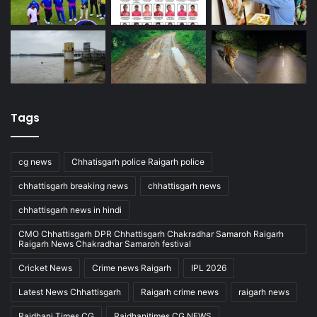
Tags
cg news
Chhatisgarh police Raigarh police
chhattisgarh breaking news
chhattisgarh news
chhattisgarh news in hindi
CMO Chhattisgarh DPR Chhattisgarh Chakradhar Samaroh Raigarh
Raigarh News Chakradhar Samaroh festival
Cricket News
Crime news Raigarh
IPL 2026
Latest News Chhattisgarh
Raigarh crime news
raigarh news
Rajdhani Times CG
Rajdhanitimes CG NEWS