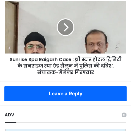
तैयार,
Sunrise
UPI
Spa
से
Raigarh
सीधे
Case
निकलेगा
:
PF
थ्री
का
स्टार
पैसा
होटल
ट्रिनिटी
Sunrise Spa Raigarh Case : थ्री स्टार होटल ट्रिनिटी
के
सनराइज
के सनराइज स्पा एंड सैलून में पुलिस की दबिश,
स्पा
संचालक-मैनेजर गिरफ्तार
एंड
सैलून
में
Leave a Reply
पुलिस
की
दबिश,
संचालक-
ADV
मैनेजर
गिरफ्तार