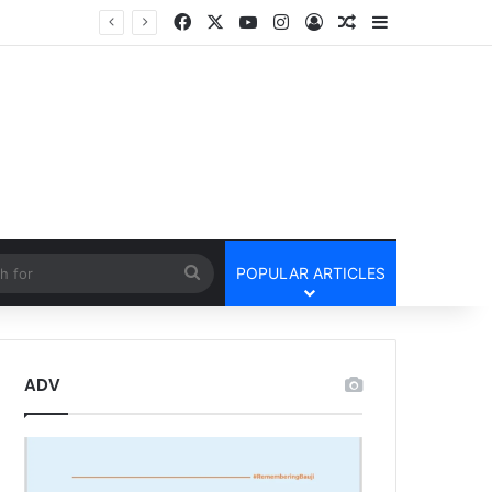
Facebook
X
YouTube
Instagram
Log In
Random Article
Sidebar
UPI Payment Rules News : फोन पे और गूगल पे से 2 हजार से अधिक का भुगतान करने वालों के लिए बड़ा अपडेट, जानें किस पर लगेगा चार्ज और किसे मिलेगी राहत
cle
Search
POPULAR ARTICLES
for
ADV