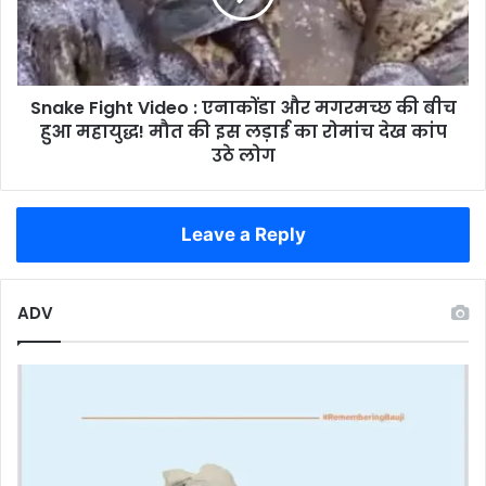
जरूरी
और
डेट्स
मगरमच्छ
की
बीच
Snake Fight Video : एनाकोंडा और मगरमच्छ की बीच
हुआ
महायुद्ध!
हुआ महायुद्ध! मौत की इस लड़ाई का रोमांच देख कांप
मौत
उठे लोग
की
इस
लड़ाई
Leave a Reply
का
रोमांच
देख
कांप
ADV
उठे
लोग