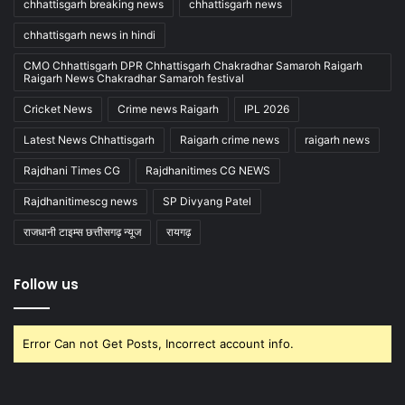
chhattisgarh breaking news
chhattisgarh news
chhattisgarh news in hindi
CMO Chhattisgarh DPR Chhattisgarh Chakradhar Samaroh Raigarh
Raigarh News Chakradhar Samaroh festival
Cricket News
Crime news Raigarh
IPL 2026
Latest News Chhattisgarh
Raigarh crime news
raigarh news
Rajdhani Times CG
Rajdhanitimes CG NEWS
Rajdhanitimescg news
SP Divyang Patel
राजधानी टाइम्स छत्तीसगढ़ न्यूज
रायगढ़
Follow us
Error Can not Get Posts, Incorrect account info.