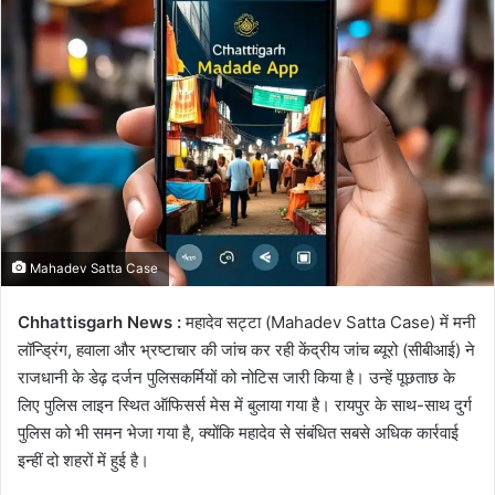
email
Mahadev Satta Case
Chhattisgarh News :
महादेव सट्टा (Mahadev Satta Case) में मनी
लॉन्ड्रिंग, हवाला और भ्रष्टाचार की जांच कर रही केंद्रीय जांच ब्यूरो (सीबीआई) ने
राजधानी के डेढ़ दर्जन पुलिसकर्मियों को नोटिस जारी किया है। उन्हें पूछताछ के
लिए पुलिस लाइन स्थित ऑफिसर्स मेस में बुलाया गया है। रायपुर के साथ-साथ दुर्ग
पुलिस को भी समन भेजा गया है, क्योंकि महादेव से संबंधित सबसे अधिक कार्रवाई
इन्हीं दो शहरों में हुई है।