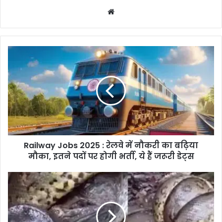
Website
Railway
Jobs
2025
:
रेलवे
में
नौकरी
का
बढ़िया
Railway Jobs 2025 : रेलवे में नौकरी का बढ़िया
मौका,
इतने
मौका, इतने पदों पर होगी भर्ती, ये हैं जरूरी डेट्स
पदों
पर
Snake
होगी
Fight
भर्ती,
Video
ये
:
हैं
एनाकोंडा