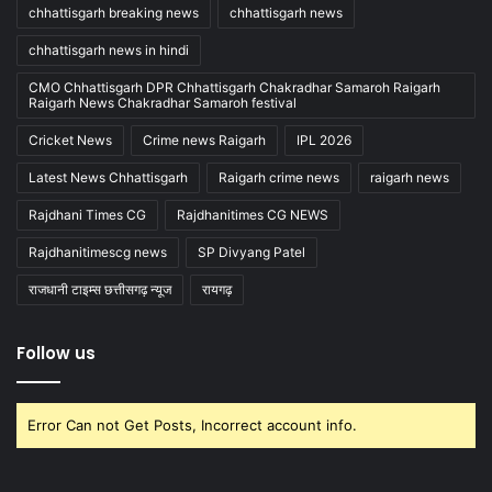
chhattisgarh breaking news
chhattisgarh news
chhattisgarh news in hindi
CMO Chhattisgarh DPR Chhattisgarh Chakradhar Samaroh Raigarh
Raigarh News Chakradhar Samaroh festival
Cricket News
Crime news Raigarh
IPL 2026
Latest News Chhattisgarh
Raigarh crime news
raigarh news
Rajdhani Times CG
Rajdhanitimes CG NEWS
Rajdhanitimescg news
SP Divyang Patel
राजधानी टाइम्स छत्तीसगढ़ न्यूज
रायगढ़
Follow us
Error Can not Get Posts, Incorrect account info.