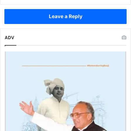
कोशिश,
वीडियो
देख
Leave a Reply
हंसते-
हंसते
हो
ADV
जाएंगे
लोटपोट