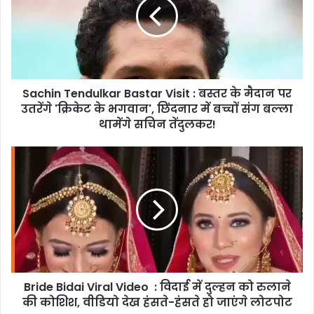
Visit
:
बस्तर
के
मैदान
पर
Sachin Tendulkar Bastar Visit : बस्तर के मैदान पर
उतरेंगे
'क्रिकेट
उतरेंगे 'क्रिकेट के भगवान', छिंदनार में बच्चों संग बल्ला
के
थामेंगे सचिन तेंदुलकर!
भगवान',
छिंदनार
Bride
में
Bidai
बच्चों
Viral
संग
Video
बल्ला
:
थामेंगे
विदाई
सचिन
में
तेंदुलकर!
दुल्हन
को
Bride Bidai Viral Video : विदाई में दुल्हन को रुलाने
रुलाने
की
की कोशिश, वीडियो देख हंसते-हंसते हो जाएंगे लोटपोट