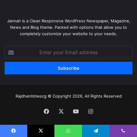
Jannah is a Clean Responsive WordPress Newspaper, Magazine,
News and Blog theme. Packed with options that allow you to
completely customize your website to your needs.
Enter
your
Email
address
Rajdhanitimescg © Copyright 2026, All Rights Reserved
Facebook
X
YouTube
Instagram
Facebook
X
WhatsApp
Telegram
Viber