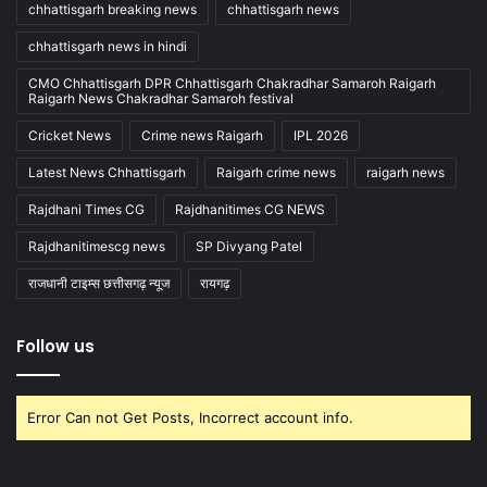
chhattisgarh breaking news
chhattisgarh news
chhattisgarh news in hindi
CMO Chhattisgarh DPR Chhattisgarh Chakradhar Samaroh Raigarh
Raigarh News Chakradhar Samaroh festival
Cricket News
Crime news Raigarh
IPL 2026
Latest News Chhattisgarh
Raigarh crime news
raigarh news
Rajdhani Times CG
Rajdhanitimes CG NEWS
Rajdhanitimescg news
SP Divyang Patel
राजधानी टाइम्स छत्तीसगढ़ न्यूज
रायगढ़
Follow us
Error Can not Get Posts, Incorrect account info.