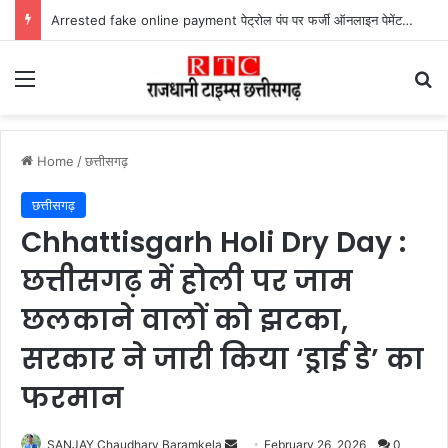
Lailunga Double Murder Case -लैलूंगा के ग्राम छापरपानी में डबल मर्डर और दुष्कर्म कांड का खुलासा, 65 वर्षीय आरोपी गिरफ्तार
Menu
Se
Home
/
छत्तीसगढ़
छत्तीसगढ़
Chhattisgarh Holi Dry Day :
छत्तीसगढ़ में होली पर जाम
छलकाने वालों को झटका,
सरकार ने जारी किया ‘ड्राई डे’ का
फरमान
Send
SANJAY Chaudhary Baramkela
February 26, 2026
0