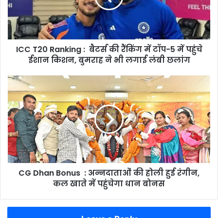
की
रैंकिंग
में
टॉप-5
ICC T20 Ranking : बैटर्स की रैंकिंग में टॉप-5 में पहुंचे
में
पहुंचे
ईशान किशन, बुमराह ने भी लगाई लंबी छलांग
ईशान
किशन,
CG
बुमराह
Dhan
ने
Bonus
भी
:
लगाई
अन्नदाताओं
लंबी
की
छलांग
होली
हुई
रंगीन,
CG Dhan Bonus : अन्नदाताओं की होली हुई रंगीन,
कल
खाते
कल खाते में पहुंचेगा धान बोनस
में
पहुंचेगा
धान