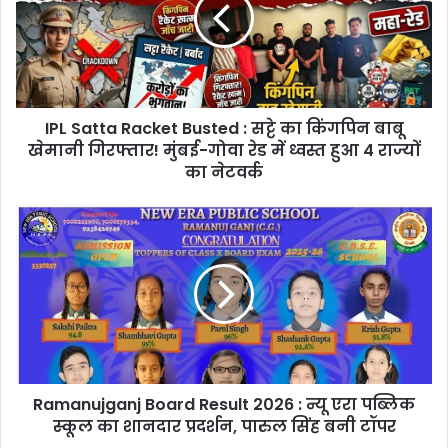
Busted
:
सट्टे
का
किंगपिन
बाबू
IPL Satta Racket Busted : सट्टे का किंगपिन बाबू
खेमानी
गिरफ्तार!
खेमानी गिरफ्तार! मुंबई-गोवा रेड में ध्वस्त हुआ 4 राज्यों
मुंबई-
का नेटवर्क
गोवा
रेड
Ramanujganj
में
Board
ध्वस्त
Result
हुआ
2026
4
:
राज्यों
न्यू
का
एरा
नेटवर्क
पब्लिक
स्कूल
Ramanujganj Board Result 2026 : न्यू एरा पब्लिक
का
शानदार
स्कूल का शानदार प्रदर्शन, पारुल सिंह बनी टॉपर
प्रदर्शन,