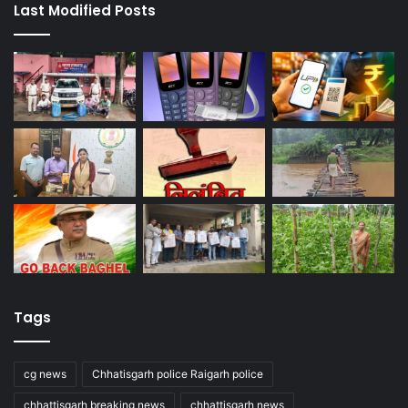
Last Modified Posts
Tags
cg news
Chhatisgarh police Raigarh police
chhattisgarh breaking news
chhattisgarh news