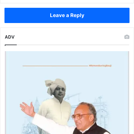
पारुल
सिंह
Leave a Reply
बनी
टॉपर
ADV