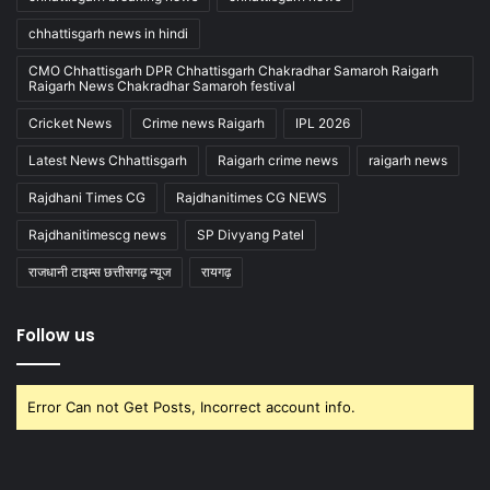
chhattisgarh news in hindi
CMO Chhattisgarh DPR Chhattisgarh Chakradhar Samaroh Raigarh
Raigarh News Chakradhar Samaroh festival
Cricket News
Crime news Raigarh
IPL 2026
Latest News Chhattisgarh
Raigarh crime news
raigarh news
Rajdhani Times CG
Rajdhanitimes CG NEWS
Rajdhanitimescg news
SP Divyang Patel
राजधानी टाइम्स छत्तीसगढ़ न्यूज
रायगढ़
Follow us
Error Can not Get Posts, Incorrect account info.