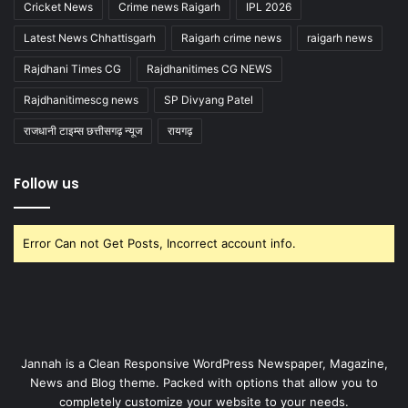
Cricket News
Crime news Raigarh
IPL 2026
Latest News Chhattisgarh
Raigarh crime news
raigarh news
Rajdhani Times CG
Rajdhanitimes CG NEWS
Rajdhanitimescg news
SP Divyang Patel
राजधानी टाइम्स छत्तीसगढ़ न्यूज
रायगढ़
Follow us
Error Can not Get Posts, Incorrect account info.
Jannah is a Clean Responsive WordPress Newspaper, Magazine,
News and Blog theme. Packed with options that allow you to
completely customize your website to your needs.