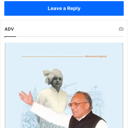
कॉम्पैक्ट
Leave a Reply
SUV
है
बेस्ट
ADV