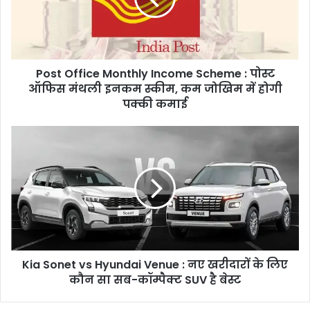
:
पोस्ट
ऑफिस
मंथली
Post Office Monthly Income Scheme : पोस्ट
इनकम
स्कीम,
ऑफिस मंथली इनकम स्कीम, कम जोखिम में होगी
कम
पक्की कमाई
जोखिम
में
Kia
होगी
Sonet
पक्की
vs
कमाई
Hyundai
Venue
:
नए
खरीदारों
के
Kia Sonet vs Hyundai Venue : नए खरीदारों के लिए
लिए
कौन
कौन सा सब-कॉम्पैक्ट SUV है बेस्ट
सा
सब-