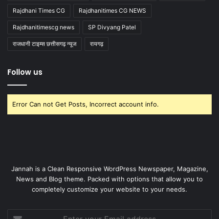
Rajdhani Times CG
Rajdhanitimes CG NEWS
Rajdhanitimescg news
SP Divyang Patel
राजधानी टाइम्स छत्तीसगढ़ न्यूज
रायगढ़
Follow us
Error Can not Get Posts, Incorrect account info.
Jannah is a Clean Responsive WordPress Newspaper, Magazine,
News and Blog theme. Packed with options that allow you to
completely customize your website to your needs.
Enter