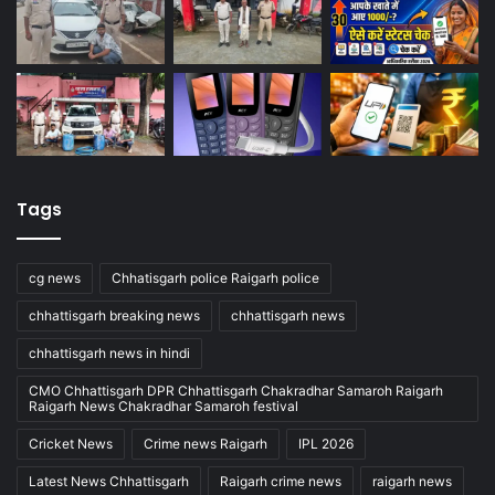
Tags
cg news
Chhatisgarh police Raigarh police
chhattisgarh breaking news
chhattisgarh news
chhattisgarh news in hindi
CMO Chhattisgarh DPR Chhattisgarh Chakradhar Samaroh Raigarh
Raigarh News Chakradhar Samaroh festival
Cricket News
Crime news Raigarh
IPL 2026
Latest News Chhattisgarh
Raigarh crime news
raigarh news