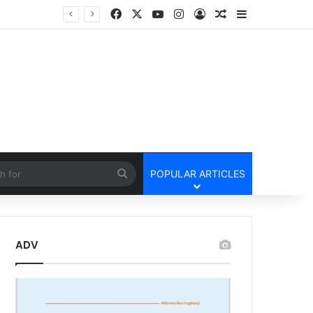
Facebook
X
YouTube
Instagram
Log In
Random Article
Sidebar
Tamnar Police Arrest Three for Stealing Diesel From Trucks at Night रात के अंधेरे में ट्रकों-ट्रेलरों का डीजल उड़ाने वाले गिरोह को तमनार पुलिस ने खरीदार समेत तीन आरोपी को किया गिरफ्तार।
cle
Search
POPULAR ARTICLES
for
ADV