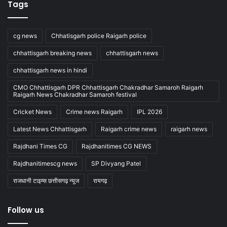
Tags
cg news
Chhatisgarh police Raigarh police
chhattisgarh breaking news
chhattisgarh news
chhattisgarh news in hindi
CMO Chhattisgarh DPR Chhattisgarh Chakradhar Samaroh Raigarh
Raigarh News Chakradhar Samaroh festival
Cricket News
Crime news Raigarh
IPL 2026
Latest News Chhattisgarh
Raigarh crime news
raigarh news
Rajdhani Times CG
Rajdhanitimes CG NEWS
Rajdhanitimescg news
SP Divyang Patel
राजधानी टाइम्स छत्तीसगढ़ न्यूज
रायगढ़
Follow us