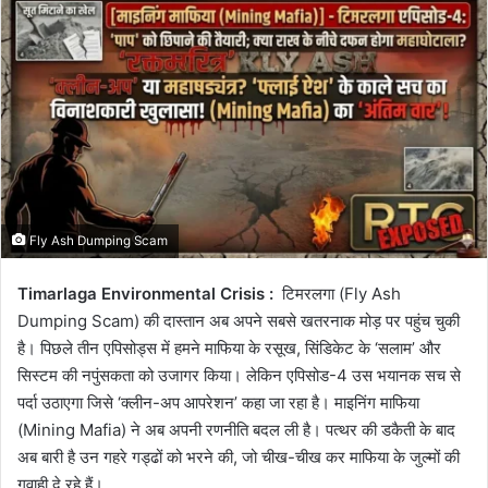
email
Fly Ash Dumping Scam
Timarlaga Environmental Crisis :
टिमरलगा (Fly Ash
Dumping Scam) की दास्तान अब अपने सबसे खतरनाक मोड़ पर पहुंच चुकी
है। पिछले तीन एपिसोड्स में हमने माफिया के रसूख, सिंडिकेट के ‘सलाम’ और
सिस्टम की नपुंसकता को उजागर किया। लेकिन एपिसोड-4 उस भयानक सच से
पर्दा उठाएगा जिसे ‘क्लीन-अप आपरेशन’ कहा जा रहा है। माइनिंग माफिया
(Mining Mafia) ने अब अपनी रणनीति बदल ली है। पत्थर की डकैती के बाद
अब बारी है उन गहरे गड्ढों को भरने की, जो चीख-चीख कर माफिया के जुल्मों की
गवाही दे रहे हैं।