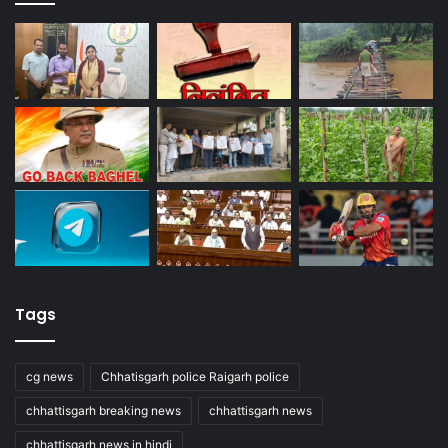
Tags
cg news
Chhatisgarh police Raigarh police
chhattisgarh breaking news
chhattisgarh news
chhattisgarh news in hindi