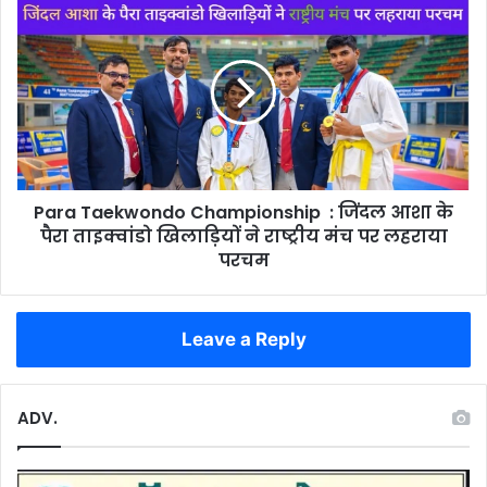
के
Para
शव,
Taekwondo
जांच
Championship
में
:
जुटी
जिंदल
पुलिस
आशा
के
पैरा
ताइक्वांडो
Para Taekwondo Championship : जिंदल आशा के
खिलाड़ियों
ने
पैरा ताइक्वांडो खिलाड़ियों ने राष्ट्रीय मंच पर लहराया
राष्ट्रीय
परचम
मंच
पर
लहराया
Leave a Reply
परचम
ADV.