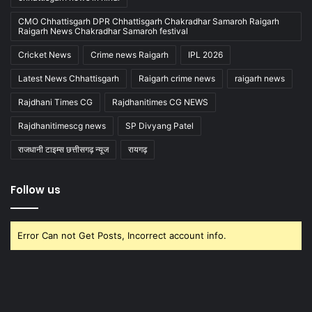
CMO Chhattisgarh DPR Chhattisgarh Chakradhar Samaroh Raigarh
Raigarh News Chakradhar Samaroh festival
Cricket News
Crime news Raigarh
IPL 2026
Latest News Chhattisgarh
Raigarh crime news
raigarh news
Rajdhani Times CG
Rajdhanitimes CG NEWS
Rajdhanitimescg news
SP Divyang Patel
राजधानी टाइम्स छत्तीसगढ़ न्यूज
रायगढ़
Follow us
Error Can not Get Posts, Incorrect account info.