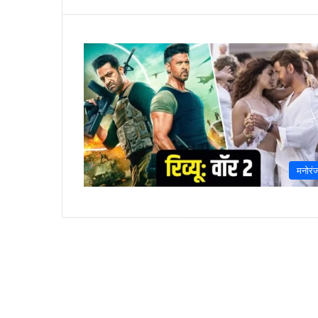
मनोरं