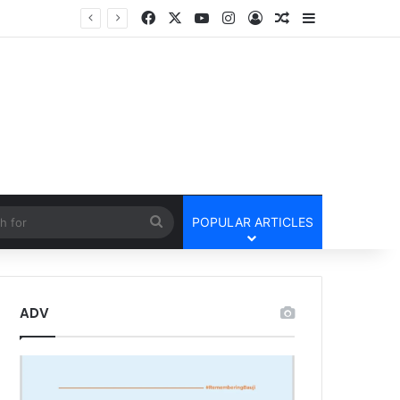
Facebook
X
YouTube
Instagram
Log In
Random Article
Sidebar
Lailunga Double Murder Case -लैलूंगा के ग्राम छापरपानी में डबल मर्डर और दुष्कर्म कांड का खुलासा, 65 वर्षीय आरोपी गिरफ्तार
cle
Search
POPULAR ARTICLES
for
ADV