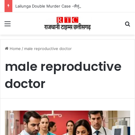
Lailunga Double Murder Case -लैलूंगा के ग्राम छापरपानी में डबल मर्डर और दुष्कर्म कांड का खुलासा, 65 वर्षीय आरोपी गिरफ्तार
Menu
Se
Home
/
male reproductive doctor
male reproductive
doctor