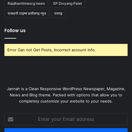
Rajdhanitimescg news
SP Divyang Patel
राजधानी टाइम्स छत्तीसगढ़ न्यूज
रायगढ़
Follow us
Error Can not Get Posts, Incorrect account info.
Jannah is a Clean Responsive WordPress Newspaper, Magazine,
News and Blog theme. Packed with options that allow you to
completely customize your website to your needs.
Enter
your
Email