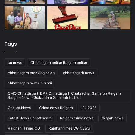
Tags
cg news
Chhatisgarh police Raigarh police
chhattisgarh breaking news
chhattisgarh news
chhattisgarh news in hindi
CMO Chhattisgarh DPR Chhattisgarh Chakradhar Samaroh Raigarh
Raigarh News Chakradhar Samaroh festival
Cricket News
Crime news Raigarh
IPL 2026
Latest News Chhattisgarh
Raigarh crime news
raigarh news
Rajdhani Times CG
Rajdhanitimes CG NEWS