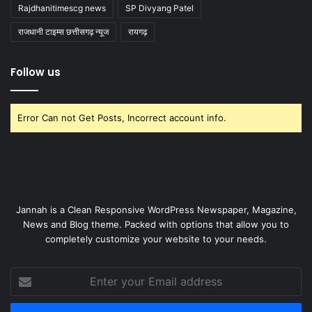
Rajdhanitimescg news
SP Divyang Patel
राजधानी टाइम्स छत्तीसगढ़ न्यूज
रायगढ़
Follow us
Error Can not Get Posts, Incorrect account info.
Jannah is a Clean Responsive WordPress Newspaper, Magazine,
News and Blog theme. Packed with options that allow you to
completely customize your website to your needs.
Enter
your
Email