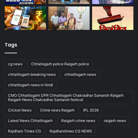
Tags
cg news
Chhatisgarh police Raigarh police
chhattisgarh breaking news
chhattisgarh news
chhattisgarh news in hindi
CMO Chhattisgarh DPR Chhattisgarh Chakradhar Samaroh Raigarh
Raigarh News Chakradhar Samaroh festival
Cricket News
Crime news Raigarh
IPL 2026
Latest News Chhattisgarh
Raigarh crime news
raigarh news
Rajdhani Times CG
Rajdhanitimes CG NEWS