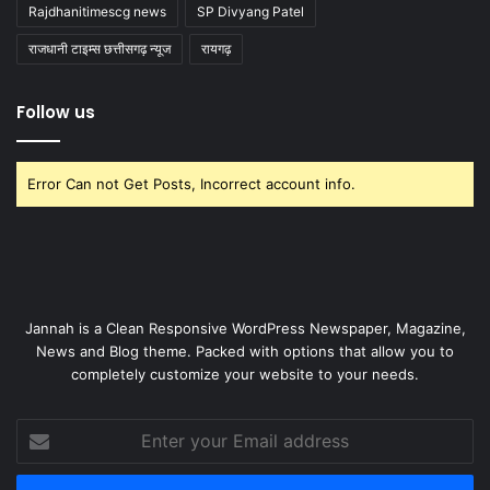
Rajdhanitimescg news
SP Divyang Patel
राजधानी टाइम्स छत्तीसगढ़ न्यूज
रायगढ़
Follow us
Error Can not Get Posts, Incorrect account info.
Jannah is a Clean Responsive WordPress Newspaper, Magazine,
News and Blog theme. Packed with options that allow you to
completely customize your website to your needs.
Enter
your
Email