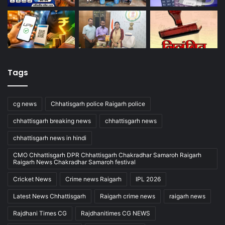
Tags
cg news
Chhatisgarh police Raigarh police
chhattisgarh breaking news
chhattisgarh news
chhattisgarh news in hindi
CMO Chhattisgarh DPR Chhattisgarh Chakradhar Samaroh Raigarh
Raigarh News Chakradhar Samaroh festival
Cricket News
Crime news Raigarh
IPL 2026
Latest News Chhattisgarh
Raigarh crime news
raigarh news
Rajdhani Times CG
Rajdhanitimes CG NEWS