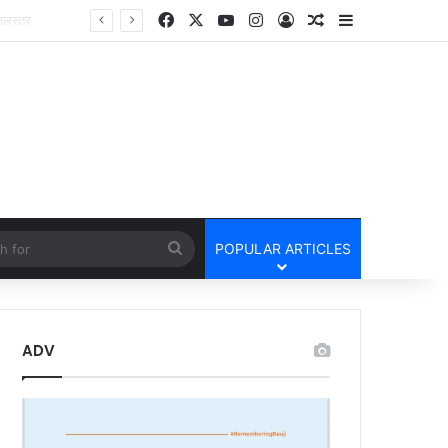
Facebook
X
YouTube
Instagram
Log In
Random Article
Sidebar
cle
Search
POPULAR ARTICLES
for
ADV