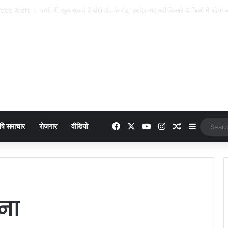
dih Road News : 3 किमी का कच्चा रास्ता बदहाल, बारिश में फंसे रंगाडीह के ग्रामीण
Facebook
X
YouTube
Instagram
Random Arti
Sidebar
षि समाचार
रोजगार
वीडियो
जना