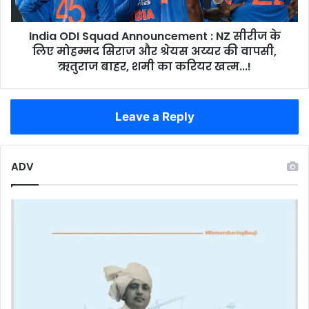
के
लिए
India ODI Squad Announcement : NZ सीरीज के
मोहम्मद
सिराज
लिए मोहम्मद सिराज और श्रेयस अय्यर की वापसी,
और
ऋतुराज बाहर, शमी का करियर खत्म...!
श्रेयस
अय्यर
की
Leave a Reply
वापसी,
ऋतुराज
बाहर,
शमी
ADV
का
करियर
खत्म...!