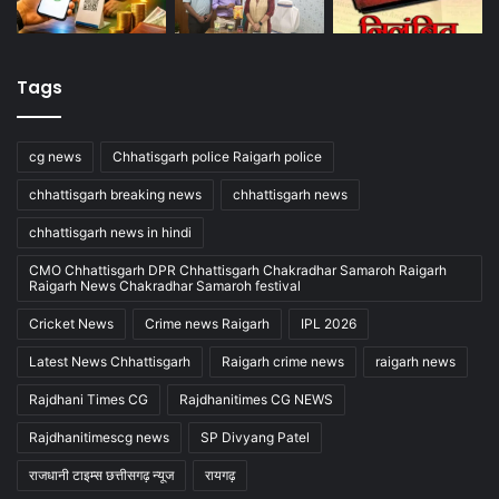
Tags
cg news
Chhatisgarh police Raigarh police
chhattisgarh breaking news
chhattisgarh news
chhattisgarh news in hindi
CMO Chhattisgarh DPR Chhattisgarh Chakradhar Samaroh Raigarh
Raigarh News Chakradhar Samaroh festival
Cricket News
Crime news Raigarh
IPL 2026
Latest News Chhattisgarh
Raigarh crime news
raigarh news
Rajdhani Times CG
Rajdhanitimes CG NEWS
Rajdhanitimescg news
SP Divyang Patel
राजधानी टाइम्स छत्तीसगढ़ न्यूज
रायगढ़