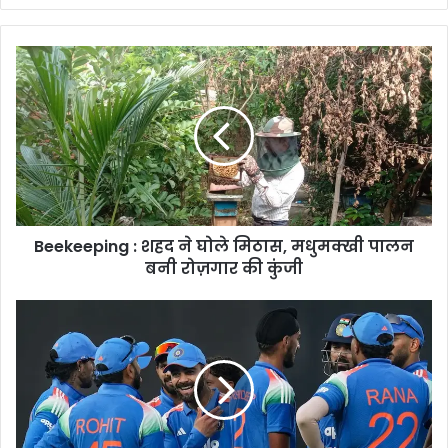
Beekeeping
:
शहद
ने
घोले
मिठास,
मधुमक्खी
पालन
बनी
Beekeeping : शहद ने घोले मिठास, मधुमक्खी पालन
रोज़गार
की
बनी रोज़गार की कुंजी
कुंजी
India
ODI
Squad
Announcement
:
NZ
सीरीज