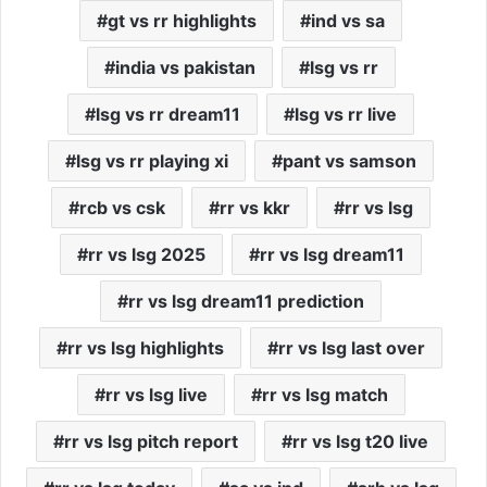
gt vs rr highlights
ind vs sa
india vs pakistan
lsg vs rr
lsg vs rr dream11
lsg vs rr live
lsg vs rr playing xi
pant vs samson
rcb vs csk
rr vs kkr
rr vs lsg
rr vs lsg 2025
rr vs lsg dream11
rr vs lsg dream11 prediction
rr vs lsg highlights
rr vs lsg last over
rr vs lsg live
rr vs lsg match
rr vs lsg pitch report
rr vs lsg t20 live