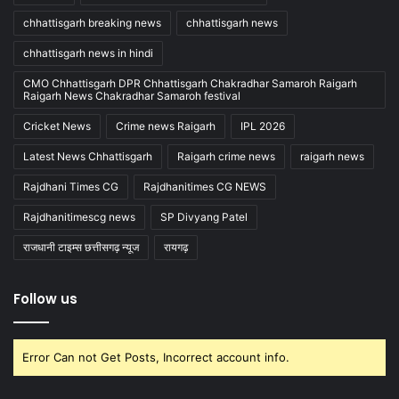
chhattisgarh breaking news
chhattisgarh news
chhattisgarh news in hindi
CMO Chhattisgarh DPR Chhattisgarh Chakradhar Samaroh Raigarh
Raigarh News Chakradhar Samaroh festival
Cricket News
Crime news Raigarh
IPL 2026
Latest News Chhattisgarh
Raigarh crime news
raigarh news
Rajdhani Times CG
Rajdhanitimes CG NEWS
Rajdhanitimescg news
SP Divyang Patel
राजधानी टाइम्स छत्तीसगढ़ न्यूज
रायगढ़
Follow us
Error Can not Get Posts, Incorrect account info.