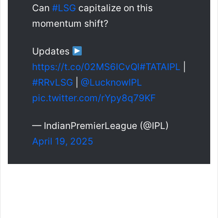
Can
#LSG
capitalize on this
momentum shift?
Updates
https://t.co/02MS6ICvQl
#TATAIPL
|
#RRvLSG
|
@LucknowIPL
pic.twitter.com/rYpy8q79KF
— IndianPremierLeague (@IPL)
April 19, 2025