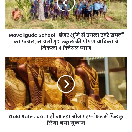
भूमि
से
उगला
उर्वर
सपनों
Mavaliguda School : बंजर भूमि से उगला उर्वर सपनों
का
फसल,
का फसल, मावलीगुड़ा स्कूल की पोषण वाटिका से
मावलीगुड़ा
निकला 4 क्विंटल प्याज
स्कूल
की
Gold
पोषण
Rate
वाटिका
:
से
चढ़ता
निकला
ही
4
जा
क्विंटल
रहा
प्याज
सोना!
हफ्तेभर
Gold Rate : चढ़ता ही जा रहा सोना! हफ्तेभर में फिर छू
में
फिर
लिया नया मुकाम
छू