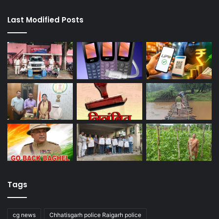
Last Modified Posts
Tags
cg news
Chhatisgarh police Raigarh police