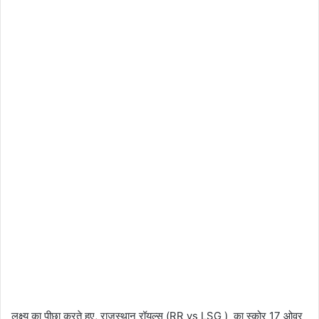
लक्ष्य का पीछा करते हुए, राजस्थान रॉयल्स (RR vs LSG ) का स्कोर 17 ओवर