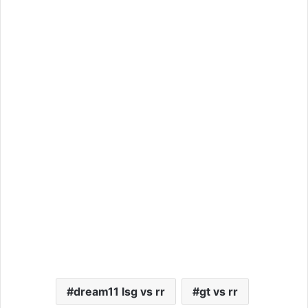
dream11 lsg vs rr
gt vs rr