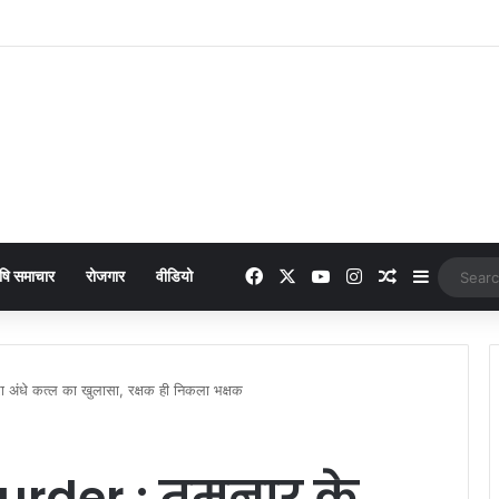
era : 949 में लांच हुआ नया फीचर फोन, मिलेंगे कई दमदार फीचर्स
Facebook
X
YouTube
Instagram
Random Arti
Sidebar
षि समाचार
रोजगार
वीडियो
अंधे कत्ल का खुलासा, रक्षक ही निकला भक्षक
urder : तमनार के