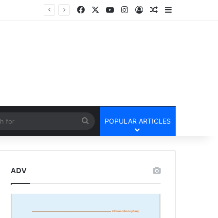
Facebook
X
YouTube
Instagram
Log In
Random Article
Sidebar
cle
Search
POPULAR ARTICLES
for
ADV