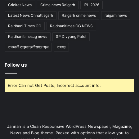
Cricket News
Crime news Raigarh
IPL 2026
Latest News Chhattisgarh
Raigarh crime news
raigarh news
Rajdhani Times CG
Rajdhanitimes CG NEWS
Rajdhanitimescg news
SP Divyang Patel
राजधानी टाइम्स छत्तीसगढ़ न्यूज
रायगढ़
Follow us
Error Can not Get Posts, Incorrect account info.
Jannah is a Clean Responsive WordPress Newspaper, Magazine,
News and Blog theme. Packed with options that allow you to