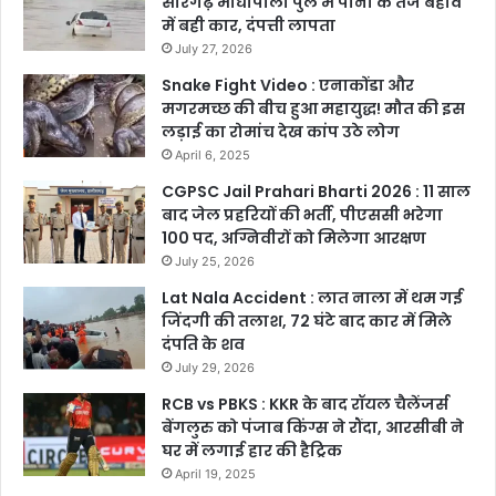
सारंगढ़ माधोपाली पुल में पानी के तेज बहाव
में बही कार, दंपत्ती लापता
July 27, 2026
Snake Fight Video : एनाकोंडा और
मगरमच्छ की बीच हुआ महायुद्ध! मौत की इस
लड़ाई का रोमांच देख कांप उठे लोग
April 6, 2025
CGPSC Jail Prahari Bharti 2026 : 11 साल
बाद जेल प्रहरियों की भर्ती, पीएससी भरेगा
100 पद, अग्निवीरों को मिलेगा आरक्षण
July 25, 2026
Lat Nala Accident : लात नाला में थम गई
जिंदगी की तलाश, 72 घंटे बाद कार में मिले
दंपति के शव
July 29, 2026
RCB vs PBKS : KKR के बाद रॉयल चैलेंजर्स
बेंगलुरु को पंजाब किंग्स ने रौंदा, आरसीबी ने
घर में लगाई हार की हैट्रिक
April 19, 2025