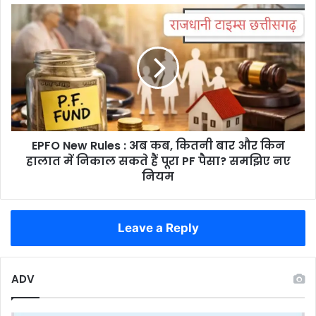
कार्रवाई,
EPFO
21.45
New
करोड़
Rules
रुपये
:
की
अब
संपत्तियां
कब,
कुर्क
कितनी
बार
और
EPFO New Rules : अब कब, कितनी बार और किन
किन
हालात
हालात में निकाल सकते हैं पूरा PF पैसा? समझिए नए
में
नियम
निकाल
सकते
हैं
Leave a Reply
पूरा
PF
पैसा?
समझिए
ADV
नए
नियम