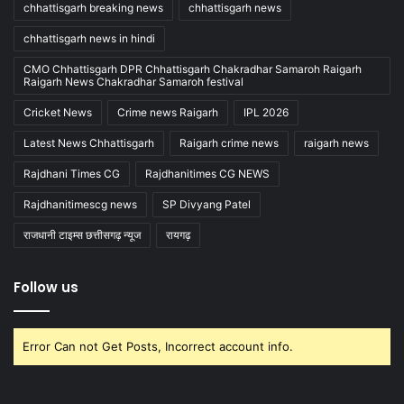
chhattisgarh breaking news
chhattisgarh news
chhattisgarh news in hindi
CMO Chhattisgarh DPR Chhattisgarh Chakradhar Samaroh Raigarh
Raigarh News Chakradhar Samaroh festival
Cricket News
Crime news Raigarh
IPL 2026
Latest News Chhattisgarh
Raigarh crime news
raigarh news
Rajdhani Times CG
Rajdhanitimes CG NEWS
Rajdhanitimescg news
SP Divyang Patel
राजधानी टाइम्स छत्तीसगढ़ न्यूज
रायगढ़
Follow us
Error Can not Get Posts, Incorrect account info.