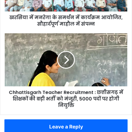
आयोजित,
सौहार्दपूर्ण
खरसिया में मनरेगा के समर्थन में कार्यक्रम आयोजित,
माहौल
में
सौहार्दपूर्ण माहौल में संपन्न
संपन्न
Chhattisgarh
Teacher
Recruitment
:
छत्तीसगढ़
में
शिक्षकों
की
बड़ी
Chhattisgarh Teacher Recruitment : छत्तीसगढ़ में
भर्ती
को
शिक्षकों की बड़ी भर्ती को मंजूरी, 5000 पदों पर होगी
मंजूरी,
नियुक्ति
5000
पदों
पर
Leave a Reply
होगी