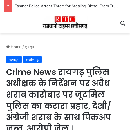
Tamnar Police Arrest Three for Stealing Diesel From Trucks at Night रात के अंधेरे में ट्रकों-ट्रेलरों का डीजल उड़ाने वाले गिरोह को तमनार पुलिस ने खरीदार समेत तीन आरोपी को किया गिरफ्तार।
Menu
Se
Home
/
क्राइम
क्राइम
छत्तीसगढ़
Crime News रायगढ़ पुलिस
अधीक्षक के निर्देशन पर अवैध
शराब कारोबार पर जूटमिल
पुलिस का करारा प्रहार, देशी/
अंग्रेजी शराब के साथ पिकअप
जब्त, आरोपी जेल ।