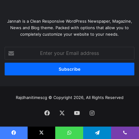
Jannah is a Clean Responsive WordPress Newspaper, Magazine,
News and Blog theme. Packed with options that allow you to
completely customize your website to your needs.
Enter
your
Email
address
Rajdhanitimescg © Copyright 2026, All Rights Reserved
Facebook
X
YouTube
Instagram
Facebook
X
WhatsApp
Telegram
Viber