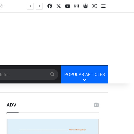
Facebook
X
YouTube
Instagram
Log In
Random Article
Sidebar
तार
cle
Search
POPULAR ARTICLES
for
ADV