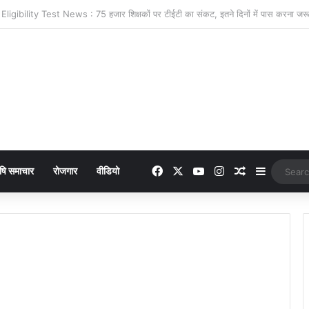
 online payment पेट्रोल पंप पर फर्जी ऑनलाइन पेमेंट दिखाकर ठगी करने वाला युवक गिरफ्
Facebook
X
YouTube
Instagram
Random Arti
Sidebar
षि समाचार
रोजगार
वीडियो