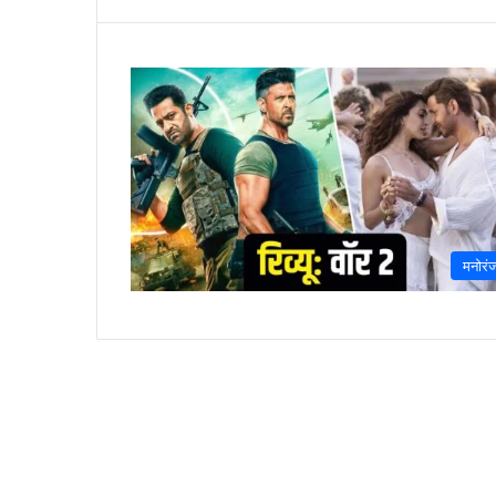
मनोरं