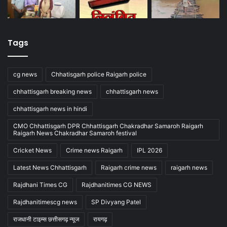
Tags
cg news
Chhatisgarh police Raigarh police
chhattisgarh breaking news
chhattisgarh news
chhattisgarh news in hindi
CMO Chhattisgarh DPR Chhattisgarh Chakradhar Samaroh Raigarh
Raigarh News Chakradhar Samaroh festival
Cricket News
Crime news Raigarh
IPL 2026
Latest News Chhattisgarh
Raigarh crime news
raigarh news
Rajdhani Times CG
Rajdhanitimes CG NEWS
Rajdhanitimescg news
SP Divyang Patel
राजधानी टाइम्स छत्तीसगढ़ न्यूज
रायगढ़