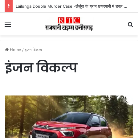
Lailunga Double Murder Case -लैलूंगा के ग्राम छापरपानी में डबल मर्डर और दुष्कर्म कांड का खुलासा, 65 वर्षीय आरोपी गिरफ्तार
Menu
Se
Home
/
इंजन विकल्प
इंजन विकल्प