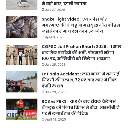
में बही कार, दंपत्ती लापता
July 27, 2026
Snake Fight Video : एनाकोंडा और
मगरमच्छ की बीच हुआ महायुद्ध! मौत की इस
लड़ाई का रोमांच देख कांप उठे लोग
April 6, 2025
CGPSC Jail Prahari Bharti 2026 : 11 साल
बाद जेल प्रहरियों की भर्ती, पीएससी भरेगा
100 पद, अग्निवीरों को मिलेगा आरक्षण
July 25, 2026
Lat Nala Accident : लात नाला में थम गई
जिंदगी की तलाश, 72 घंटे बाद कार में मिले
दंपति के शव
July 29, 2026
RCB vs PBKS : KKR के बाद रॉयल चैलेंजर्स
बेंगलुरु को पंजाब किंग्स ने रौंदा, आरसीबी ने
घर में लगाई हार की हैट्रिक
April 19, 2025