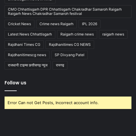
CMO Chhattisgarh DPR Chhattisgarh Chakradhar Samaroh Raigarh
Raigarh News Chakradhar Samaroh festival
Cricket News
Crime news Raigarh
IPL 2026
Latest News Chhattisgarh
Raigarh crime news
raigarh news
Rajdhani Times CG
Rajdhanitimes CG NEWS
Rajdhanitimescg news
SP Divyang Patel
राजधानी टाइम्स छत्तीसगढ़ न्यूज
रायगढ़
Follow us
Error Can not Get Posts, Incorrect account info.