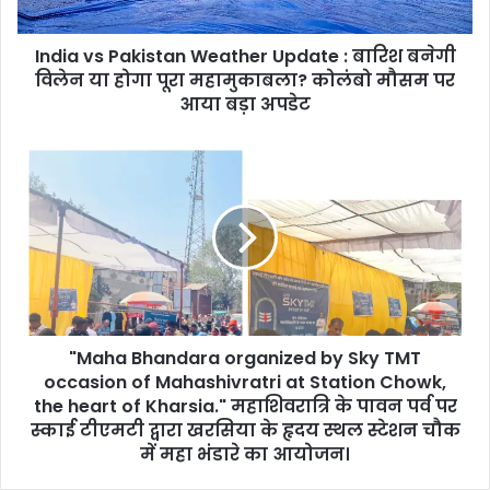
बनेगी
विलेन
India vs Pakistan Weather Update : बारिश बनेगी
या
होगा
विलेन या होगा पूरा महामुकाबला? कोलंबो मौसम पर
पूरा
आया बड़ा अपडेट
महामुकाबला?
कोलंबो
"Maha
मौसम
Bhandara
पर
organized
आया
by
बड़ा
Sky
अपडेट
TMT
occasion
of
Mahashivratri
"Maha Bhandara organized by Sky TMT
at
Station
occasion of Mahashivratri at Station Chowk,
Chowk,
the heart of Kharsia." महाशिवरात्रि के पावन पर्व पर
the
स्काई टीएमटी द्वारा खरसिया के हृदय स्थल स्टेशन चौक
heart
में महा भंडारे का आयोजन।
of