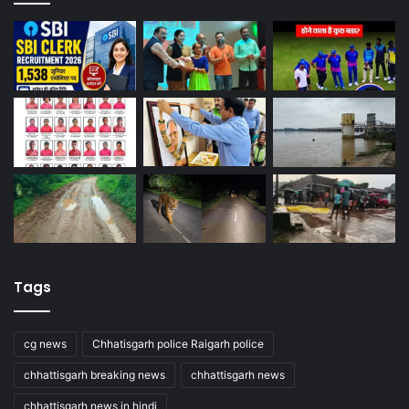
Tags
cg news
Chhatisgarh police Raigarh police
chhattisgarh breaking news
chhattisgarh news
chhattisgarh news in hindi