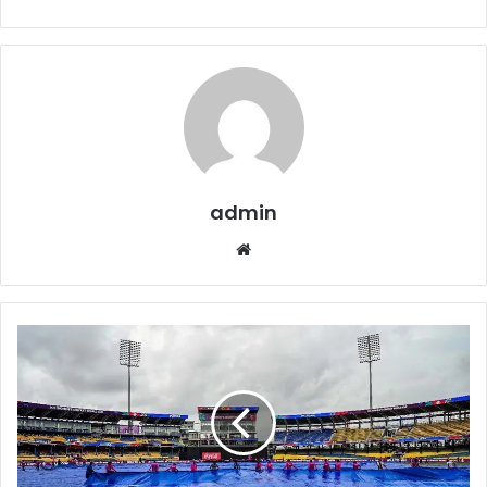
admin
Website
India
vs
Pakistan
Weather
Update
:
बारिश