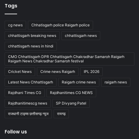
Tags
cg news
Chhatisgarh police Raigarh police
chhattisgarh breaking news
chhattisgarh news
chhattisgarh news in hindi
CMO Chhattisgarh DPR Chhattisgarh Chakradhar Samaroh Raigarh
Raigarh News Chakradhar Samaroh festival
Cricket News
Crime news Raigarh
IPL 2026
Latest News Chhattisgarh
Raigarh crime news
raigarh news
Rajdhani Times CG
Rajdhanitimes CG NEWS
Rajdhanitimescg news
SP Divyang Patel
राजधानी टाइम्स छत्तीसगढ़ न्यूज
रायगढ़
Follow us