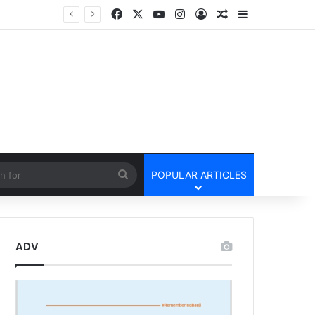
Facebook
X
YouTube
Instagram
Log In
Random Article
Sidebar
तार
cle
Search
POPULAR ARTICLES
for
ADV