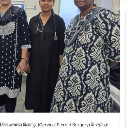
ं सिम्स अस्पताल बिलासपुर (Cervical Fibroid Surgery) के स्त्री एवं