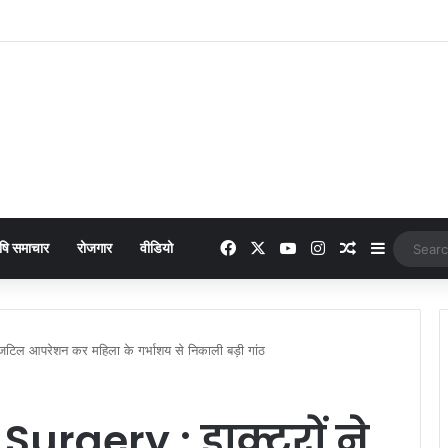
 online payment पेट्रोल पंप पर फर्जी ऑनलाइन पेमेंट दिखाकर ठगी करने वाला युवक गिरफ्
Facebook
X
YouTube
Instagram
Random Arti
Sidebar
षि समाचार
रोजगार
वीडियो
टिल आपरेशन कर महिला के गर्भाशय से निकाली बड़ी गांठ
Surgery : डाक्टरों ने