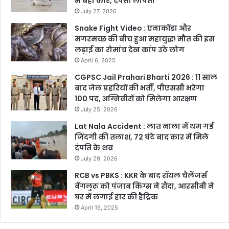
में बही कार, दंपत्ती लापता
July 27, 2026
Snake Fight Video : एनाकोंडा और
मगरमच्छ की बीच हुआ महायुद्ध! मौत की इस
लड़ाई का रोमांच देख कांप उठे लोग
April 6, 2025
CGPSC Jail Prahari Bharti 2026 : 11 साल
बाद जेल प्रहरियों की भर्ती, पीएससी भरेगा
100 पद, अग्निवीरों को मिलेगा आरक्षण
July 25, 2026
Lat Nala Accident : लात नाला में थम गई
जिंदगी की तलाश, 72 घंटे बाद कार में मिले
दंपति के शव
July 29, 2026
RCB vs PBKS : KKR के बाद रॉयल चैलेंजर्स
बेंगलुरु को पंजाब किंग्स ने रौंदा, आरसीबी ने
घर में लगाई हार की हैट्रिक
April 19, 2025