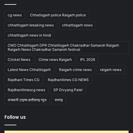
cg news
Chhatisgarh police Raigarh police
chhattisgarh breaking news
chhattisgarh news
chhattisgarh news in hindi
CMO Chhattisgarh DPR Chhattisgarh Chakradhar Samaroh Raigarh
Raigarh News Chakradhar Samaroh festival
Cricket News
Crime news Raigarh
IPL 2026
Latest News Chhattisgarh
Raigarh crime news
raigarh news
Rajdhani Times CG
Rajdhanitimes CG NEWS
Rajdhanitimescg news
SP Divyang Patel
राजधानी टाइम्स छत्तीसगढ़ न्यूज
रायगढ़
Follow us