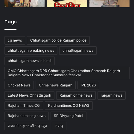
Tags
cg news
Chhatisgarh police Raigarh police
chhattisgarh breaking news
chhattisgarh news
chhattisgarh news in hindi
CMO Chhattisgarh DPR Chhattisgarh Chakradhar Samaroh Raigarh
Raigarh News Chakradhar Samaroh festival
Cricket News
Crime news Raigarh
IPL 2026
Latest News Chhattisgarh
Raigarh crime news
raigarh news
Rajdhani Times CG
Rajdhanitimes CG NEWS
Rajdhanitimescg news
SP Divyang Patel
राजधानी टाइम्स छत्तीसगढ़ न्यूज
रायगढ़