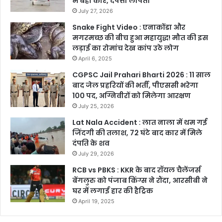
में बही कार, दंपत्ती लापता
July 27, 2026
Snake Fight Video : एनाकोंडा और
मगरमच्छ की बीच हुआ महायुद्ध! मौत की इस
लड़ाई का रोमांच देख कांप उठे लोग
April 6, 2025
CGPSC Jail Prahari Bharti 2026 : 11 साल
बाद जेल प्रहरियों की भर्ती, पीएससी भरेगा
100 पद, अग्निवीरों को मिलेगा आरक्षण
July 25, 2026
Lat Nala Accident : लात नाला में थम गई
जिंदगी की तलाश, 72 घंटे बाद कार में मिले
दंपति के शव
July 29, 2026
RCB vs PBKS : KKR के बाद रॉयल चैलेंजर्स
बेंगलुरु को पंजाब किंग्स ने रौंदा, आरसीबी ने
घर में लगाई हार की हैट्रिक
April 19, 2025