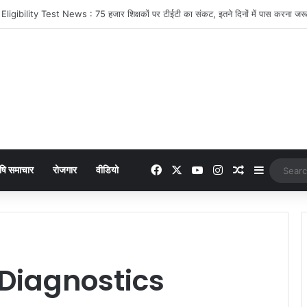
 online payment पेट्रोल पंप पर फर्जी ऑनलाइन पेमेंट दिखाकर ठगी करने वाला युवक गिरफ्
Facebook
X
YouTube
Instagram
Random Arti
Sidebar
षि समाचार
रोजगार
वीडियो
 Diagnostics