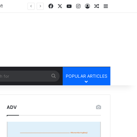
Facebook
X
YouTube
Instagram
Log In
Random Article
Sidebar
तार
cle
Search
POPULAR ARTICLES
for
ADV