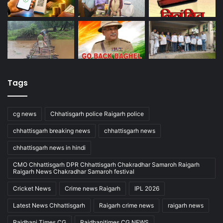
Tags
cg news
Chhatisgarh police Raigarh police
chhattisgarh breaking news
chhattisgarh news
chhattisgarh news in hindi
CMO Chhattisgarh DPR Chhattisgarh Chakradhar Samaroh Raigarh
Raigarh News Chakradhar Samaroh festival
Cricket News
Crime news Raigarh
IPL 2026
Latest News Chhattisgarh
Raigarh crime news
raigarh news
Rajdhani Times CG
Rajdhanitimes CG NEWS